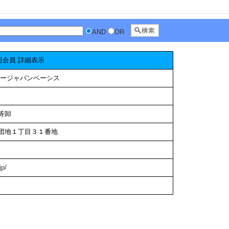
AND
OR
組合員 詳細表示
パージャパンベーシス
等卸
団地１丁目３１番地
jp/