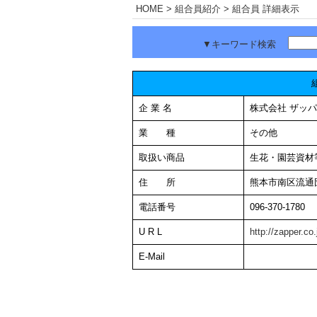
HOME
> 組合員紹介 > 組合員 詳細表示
▼キーワード検索
企 業 名
株式会社 ザッ
業 種
その他
取扱い商品
生花・園芸資材
住 所
熊本市南区流通
電話番号
096-370-1780
U R L
http://zapper.co.
E-Mail