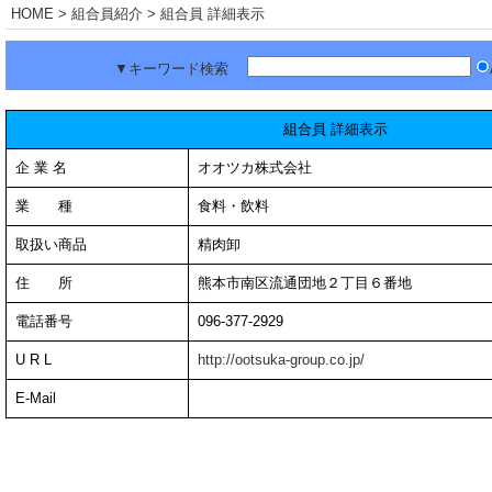
HOME
> 組合員紹介 > 組合員 詳細表示
▼キーワード検索
組合員 詳細表示
企 業 名
オオツカ株式会社
業 種
食料・飲料
取扱い商品
精肉卸
住 所
熊本市南区流通団地２丁目６番地
電話番号
096-377-2929
U R L
http://ootsuka-group.co.jp/
E-Mail