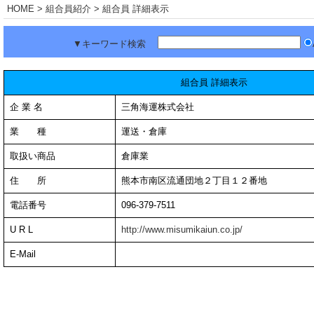
HOME
> 組合員紹介 > 組合員 詳細表示
▼キーワード検索
組合員 詳細表示
企 業 名
三角海運株式会社
業 種
運送・倉庫
取扱い商品
倉庫業
住 所
熊本市南区流通団地２丁目１２番地
電話番号
096-379-7511
U R L
http://www.misumikaiun.co.jp/
E-Mail