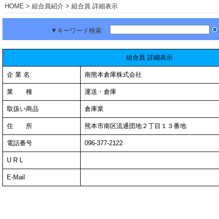
HOME
> 組合員紹介 > 組合員 詳細表示
▼キーワード検索
組合員 詳細表示
企 業 名
南熊本倉庫株式会社
業 種
運送・倉庫
取扱い商品
倉庫業
住 所
熊本市南区流通団地２丁目１３番地
電話番号
096-377-2122
U R L
E-Mail