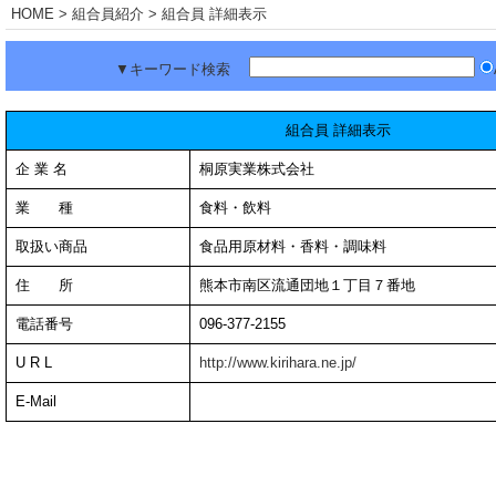
HOME
> 組合員紹介 > 組合員 詳細表示
▼キーワード検索
組合員 詳細表示
企 業 名
桐原実業株式会社
業 種
食料・飲料
取扱い商品
食品用原材料・香料・調味料
住 所
熊本市南区流通団地１丁目７番地
電話番号
096-377-2155
U R L
http://www.kirihara.ne.jp/
E-Mail