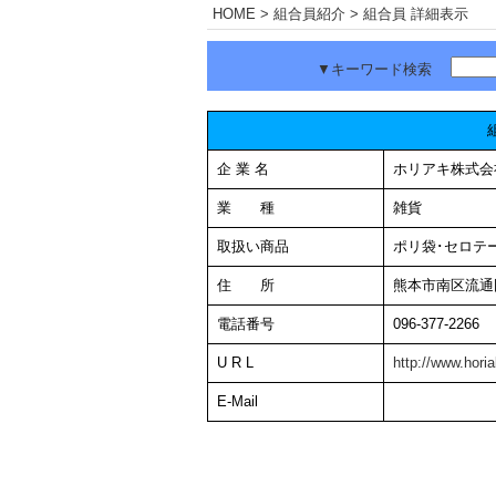
HOME
> 組合員紹介 > 組合員 詳細表示
▼キーワード検索
企 業 名
ホリアキ株式会
業 種
雑貨
取扱い商品
ポリ袋･セロテ
住 所
熊本市南区流通
電話番号
096-377-2266
U R L
http://www.horia
E-Mail