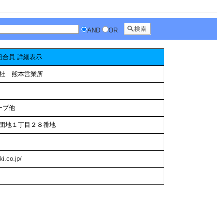
AND
OR
組合員 詳細表示
社 熊本営業所
ープ他
団地１丁目２８番地
ki.co.jp/