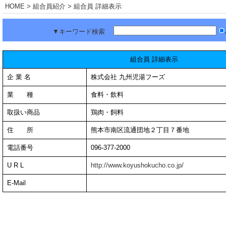
HOME
> 組合員紹介 > 組合員 詳細表示
▼キーワード検索
組合員 詳細表示
企 業 名
株式会社 九州児湯フーズ
業 種
食料・飲料
取扱い商品
鶏肉・飼料
住 所
熊本市南区流通団地２丁目７番地
電話番号
096-377-2000
U R L
http://www.koyushokucho.co.jp/
E-Mail